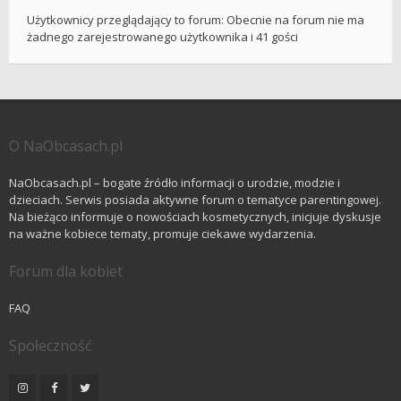
Użytkownicy przeglądający to forum: Obecnie na forum nie ma
żadnego zarejestrowanego użytkownika i 41 gości
O NaObcasach.pl
NaObcasach.pl – bogate źródło informacji o urodzie, modzie i
dzieciach. Serwis posiada aktywne forum o tematyce parentingowej.
Na bieżąco informuje o nowościach kosmetycznych, inicjuje dyskusje
na ważne kobiece tematy, promuje ciekawe wydarzenia.
Forum dla kobiet
FAQ
Społeczność