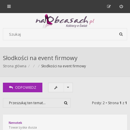
Forum dla kobiet | NaObcasach.pl
Szukaj wg słów kluczowych
Słodkości na event firmowy
Strona główna
Słodkości na event firmowy
ODPOWIEDZ
Posty: 2 • Strona
1
z
1
Nenotek
Towarzyska dusza