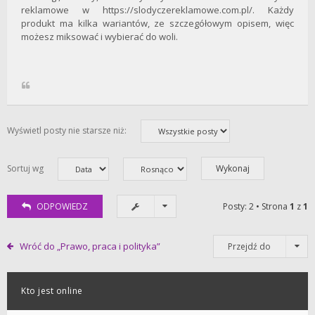
reklamowe w https://slodyczereklamowe.com.pl/. Każdy
produkt ma kilka wariantów, ze szczegółowym opisem, więc
możesz miksować i wybierać do woli.
Wyświetl posty nie starsze niż:
Sortuj wg
ODPOWIEDZ
Posty: 2 • Strona
1
z
1
Wróć do „Prawo, praca i polityka”
Przejdź do
Kto jest online