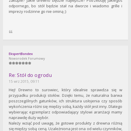
zakupie? Jakie drewno będzie najlepsze? Potrzebuję jakiegoś
odpornego, bo stół będzie stał na dworze i wiadomo grille i
imprezy rodzinne go nie ominą ;)
EkspertBondex
Noworodek Forumowy
Re: Stół do ogrodu
15 wrz 2015, 09:11
Hej! Drewno to surowiec, który idealnie sprawdza się w
przypadku produkcji stołów. Dzięki temu, że naturalna barwa
poszczególnych gatunków, ich struktura usłojenia czy sposób
wykończenia różni się między sobą, każdy stół jest inny. Dlatego
wybierając egzemplarz odpowiadający stylowi aranżacji mamy
naprawdę duży wybór.
Należy wziąć pod uwagę, że gotowe produkty z drewna różnią
się między sobą ceną. Uzależniona jest ona od wielu czynników,