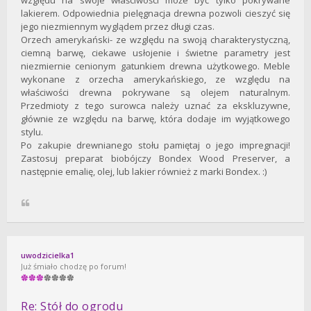
względu na swoje właściwości może być tylko pokrywane
lakierem. Odpowiednia pielęgnacja drewna pozwoli cieszyć się
jego niezmiennym wyglądem przez długi czas.
Orzech amerykański- ze względu na swoją charakterystyczną,
ciemną barwę, ciekawe usłojenie i świetne parametry jest
niezmiernie cenionym gatunkiem drewna użytkowego. Meble
wykonane z orzecha amerykańskiego, ze względu na
właściwości drewna pokrywane są olejem naturalnym.
Przedmioty z tego surowca należy uznać za ekskluzywne,
głównie ze względu na barwę, która dodaje im wyjątkowego
stylu.
Po zakupie drewnianego stołu pamiętaj o jego impregnacji!
Zastosuj preparat biobójczy Bondex Wood Preserver, a
następnie emalię, olej, lub lakier również z marki Bondex. :)
uwodzicielka1
Już śmiało chodzę po forum!
Re: Stół do ogrodu