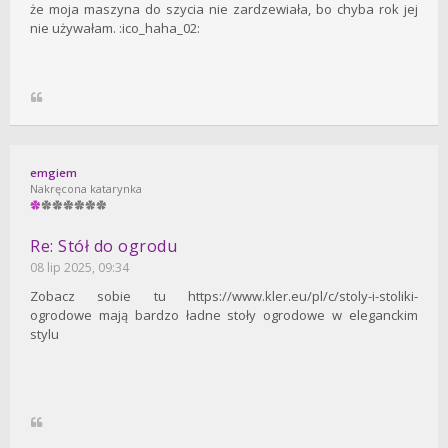
że moja maszyna do szycia nie zardzewiała, bo chyba rok jej
nie używałam. :ico_haha_02:
emgiem
Nakręcona katarynka
Re: Stół do ogrodu
08 lip 2025, 09:34
Zobacz sobie tu https://www.kler.eu/pl/c/stoly-i-stoliki-
ogrodowe mają bardzo ładne stoły ogrodowe w eleganckim
stylu