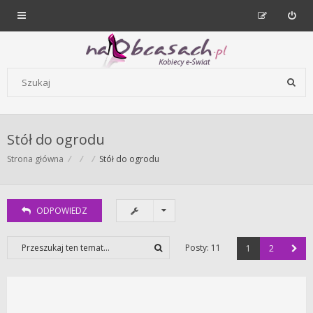
Forum dla kobiet | NaObcasach.pl
Szukaj wg słów kluczowych
Stół do ogrodu
Strona główna
Stół do ogrodu
ODPOWIEDZ
Posty: 11
1
2