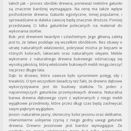
takich jak – proces obróbki drewna, ponieważ niektóre gatunki
są znacznie bardziej wymagające. Na cenę ma także wpływ
pochodzenie drewna. Gatunki egzotyczne, mniej popularne, i
sprowadzane w daleka zawszę będą znacznie droższe. Poniżej
przedstawię Ci kilka gatunków polecanych na materiał do
wykonania stołów:
Buk- jest drewnem twardym i szlachetnym. Jego główną zaletą
jest to, że łatwo poddaje się wszelkim obróbkom. Bez obawy o
utratę naturalnych właściwości, pokrywać można je bejcami w
różnych kolorach, lakierami oraz naturalnymi olejami. Meble
wykonane z naturalnego drewna bukowego odznaczają się
wysoką jakością, którą właściciele bukowych mebli mogą cieszyć
się przez długie lata.
Dąb- to drzewo, które zawsze było synonimem potęgi, siły i
trwałości. O tym wszystkim świadczy też fakt, że drewno dębowe
wykorzystywane jest do budowy statków. To jeden z
najcenniejszych gatunków przemysłowych drewna. Naturalna
barwa drewna dębowego czyni z wykonanych z niego mebli
wyjątkowe przedmioty, które przez długi czas będą zachwycać
swym pięknym wyglądem.
Jesion- naturalnie jasny, słoneczny kolor jesionu oraz delikatne,
równomierne usłojenie czynią z niego godny uwagi gatunek
drewna. Drewno jesionowe jest bardzo wymagające. Ze