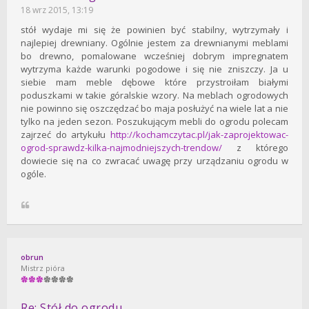
18 wrz 2015, 13:19
stół wydaje mi się że powinien być stabilny, wytrzymały i
najlepiej drewniany. Ogólnie jestem za drewnianymi meblami
bo drewno, pomalowane wcześniej dobrym impregnatem
wytrzyma każde warunki pogodowe i się nie zniszczy. Ja u
siebie mam meble dębowe które przystroiłam białymi
poduszkami w takie góralskie wzory. Na meblach ogrodowych
nie powinno się oszczędzać bo maja posłużyć na wiele lat a nie
tylko na jeden sezon. Poszukującym mebli do ogrodu polecam
zajrzeć do artykułu
http://kochamczytac.pl/jak-zaprojektowac-
ogrod-sprawdz-kilka-najmodniejszych-trendow/
z którego
dowiecie się na co zwracać uwagę przy urządzaniu ogrodu w
ogóle.
obrun
Mistrz pióra
Re: Stół do ogrodu