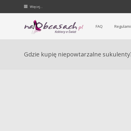
Więcej…
FAQ
Regulami
Forum dla kobiet | NaObcasach.pl
Gdzie kupię niepowtarzalne sukulenty