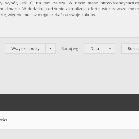
ły wybór, jeśli Ci na tym zależy. W necie masz https://candycacti.c
 klimacie. W dodatku, codzinnie aktualizują ofertę, wiec zawsze mozes
łkę, więc nie musisz długo czekać na swoje zakupy.
Wszystkie posty
Sortuj wg
Data
Rosną
ości