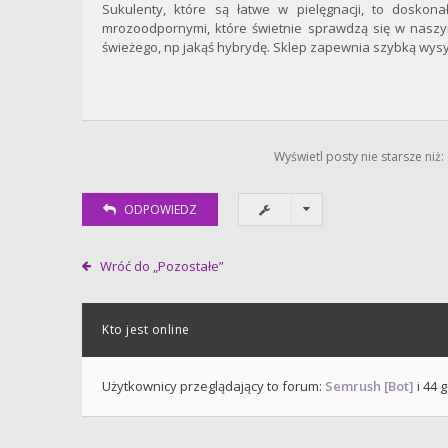
Sukulenty, które są łatwe w pielęgnacji, to doskona
mrozoodpornymi, które świetnie sprawdzą się w naszym
świeżego, np jakąś hybrydę. Sklep zapewnia szybką wysy
Wyświetl posty nie starsze niż:
ODPOWIEDZ
Wróć do „Pozostałe”
Kto jest online
Użytkownicy przeglądający to forum:
Semrush [Bot]
i 44 g