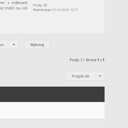
om/ z roślinami
Posty:
23
z trafić na coś
Rejestracja:
01 lut 2024, 12:51
co
Posty: 2 • Strona
1
z
1
Przejdź do