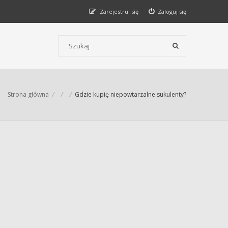
Zarejestruj się
Zaloguj się
Szukaj wg słów kluczowych
Strona główna
Gdzie kupię niepowtarzalne sukulenty?