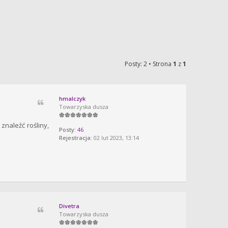
Posty: 2 • Strona
1
z
1
hmalczyk
Towarzyska dusza
znaleźć rośliny,
Posty:
46
Rejestracja:
02 lut 2023, 13:14
Divetra
Towarzyska dusza