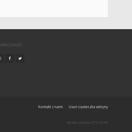
ołeczność
Kontakt z nami
Usuń ciasteczka witryny
Strefa czasowa
UTC+02:00