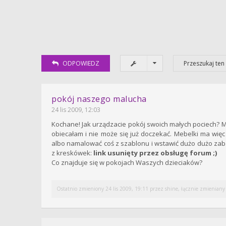
ODPOWIEDZ
pokój naszego malucha
24 lis 2009, 12:03
Kochane! Jak urządzacie pokój swoich małych pociech? Mo
obiecałam i nie może się już doczekać. Mebelki ma więc 
albo namalować coś z szablonu i wstawić dużo dużo zabaw
z kreskówek:
link usunięty przez obsługę forum ;)
Co znajduje się w pokojach Waszych dzieciaków?
Ostatnio zmieniony 24 lis 2009, 19:11 przez
shine
, łącznie zmieniany 