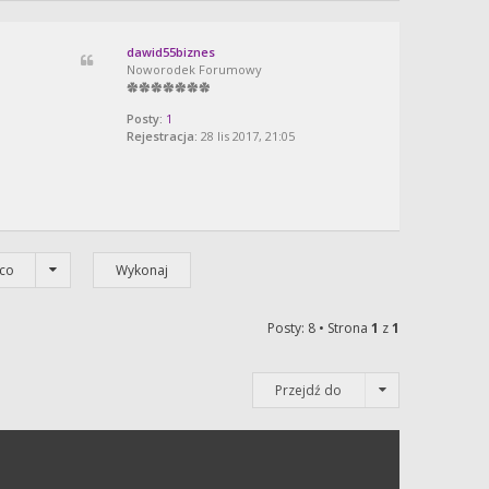
dawid55biznes
Noworodek Forumowy
Posty:
1
Rejestracja:
28 lis 2017, 21:05
co
Posty: 8 • Strona
1
z
1
Przejdź do