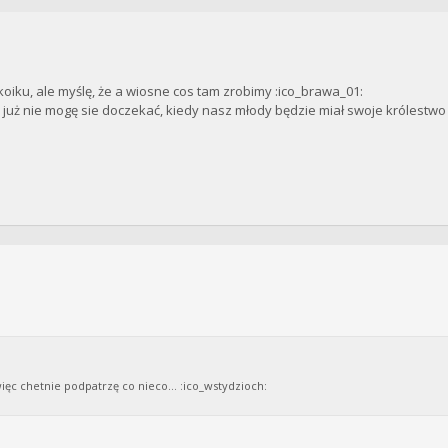
iku, ale myślę, że a wiosne cos tam zrobimy :ico_brawa_01:
 już nie mogę sie doczekać, kiedy nasz młody będzie miał swoje królestwo 
c chetnie podpatrzę co nieco... :ico_wstydzioch: