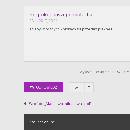
Re: pokój naszego malucha
28 lis 2017, 23:31
sciany w roznych kolorach sa przeciez piekne !
Wyświetl posty nie starsze niż:
ODPOWIEDZ
Wróć do „Mam dwa latka, dwa i pół”
Kto jest online