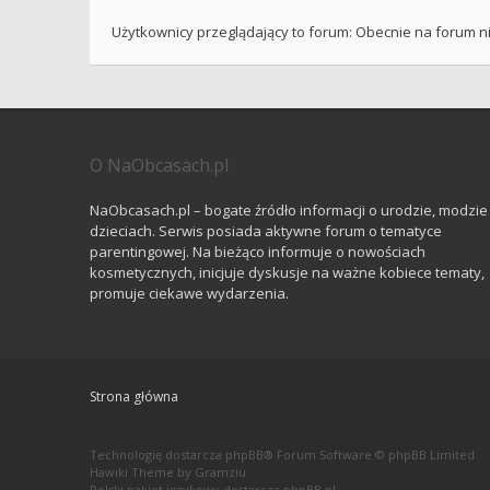
Użytkownicy przeglądający to forum: Obecnie na forum n
O NaObcasach.pl
NaObcasach.pl – bogate źródło informacji o urodzie, modzie 
dzieciach. Serwis posiada aktywne forum o tematyce
parentingowej. Na bieżąco informuje o nowościach
kosmetycznych, inicjuje dyskusje na ważne kobiece tematy,
promuje ciekawe wydarzenia.
Strona główna
Technologię dostarcza
phpBB
® Forum Software © phpBB Limited
Hawiki Theme by
Gramziu
Polski pakiet językowy dostarcza
phpBB.pl