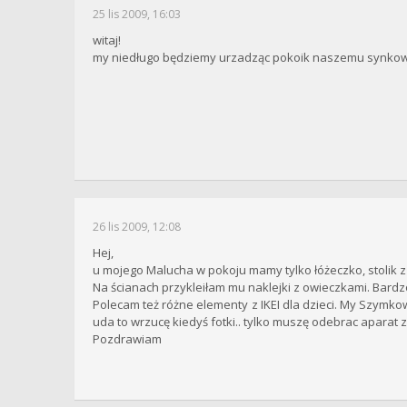
25 lis 2009, 16:03
witaj!
my niedługo będziemy urzadząc pokoik naszemu synkowi, w
26 lis 2009, 12:08
Hej,
u mojego Malucha w pokoju mamy tylko łóżeczko, stolik z 
Na ścianach przykleiłam mu naklejki z owieczkami. Bardz
Polecam też różne elementy z IKEI dla dzieci. My Szymkowi
uda to wrzucę kiedyś fotki.. tylko muszę odebrac aparat 
Pozdrawiam