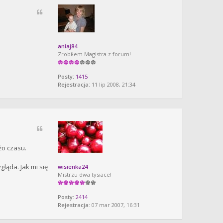
aniaj84
Zrobiłem Magistra z forum!
Posty:
1415
Rejestracja:
11 lip 2008, 21:34
żo czasu.
ląda. Jak mi się
wisienka24
Mistrzu dwa tysiace!
Posty:
2414
Rejestracja:
07 mar 2007, 16:31