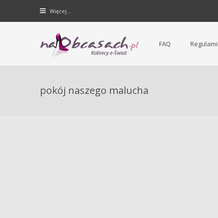
Więcej…
FAQ
Regulami
Forum dla kobiet | NaObcasach.pl
pokój naszego malucha