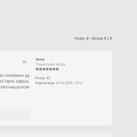
Posty: 8 • Strona
1
z
1
shine
Towarzyska dusza
 bo niedawno jej
Posty:
47
ś fajne zdjęcia,
Rejestracja:
09 lis 2009, 14:12
kolorową pościel