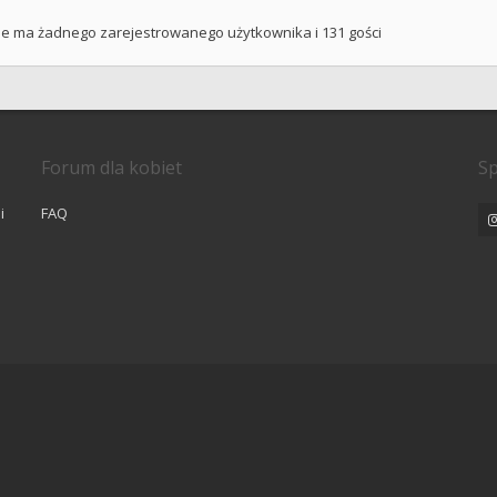
ie ma żadnego zarejestrowanego użytkownika i 131 gości
Forum dla kobiet
Sp
i
FAQ