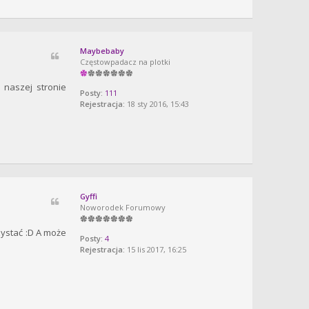
Maybebaby
Częstowpadacz na plotki
 naszej stronie
Posty:
111
Rejestracja:
18 sty 2016, 15:43
Gyffi
Noworodek Forumowy
zystać :D A może
Posty:
4
Rejestracja:
15 lis 2017, 16:25