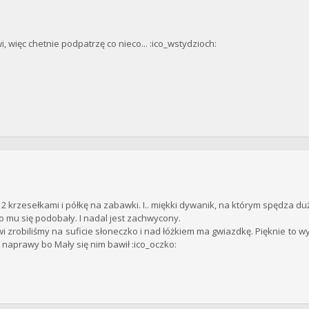
ięc chetnie podpatrzę co nieco... :ico_wstydzioch:
2 krzesełkami i półkę na zabawki. I.. miękki dywanik, na którym spędza du
o mu się podobały. I nadal jest zachwycony.
 zrobiliśmy na suficie słoneczko i nad łóżkiem ma gwiazdkę. Pięknie to wyg
z naprawy bo Mały się nim bawił :ico_oczko: