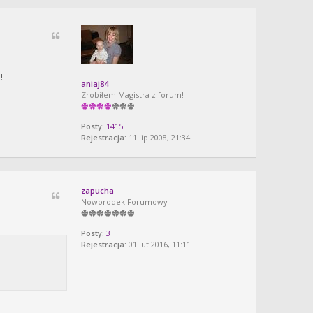
!
aniaj84
Zrobiłem Magistra z forum!
Posty:
1415
Rejestracja:
11 lip 2008, 21:34
zapucha
Noworodek Forumowy
Posty:
3
Rejestracja:
01 lut 2016, 11:11