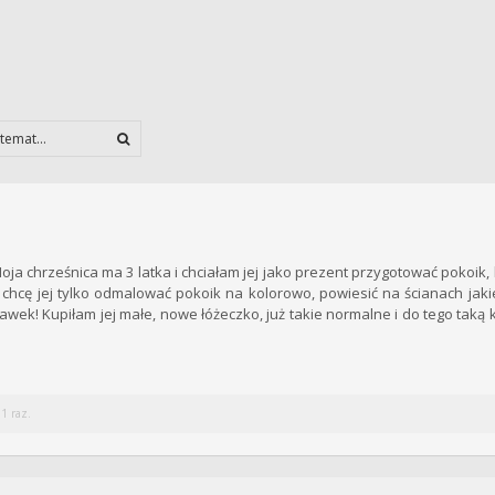
ja chrześnica ma 3 latka i chciałam jej jako prezent przygotować pokoik,
chcę jej tylko odmalować pokoik na kolorowo, powiesić na ścianach jakie
ek! Kupiłam jej małe, nowe łóżeczko, już takie normalne i do tego taką 
1 raz.