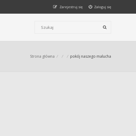
Zarejestruj się
Zaloguj się
Szukaj wg słów kluczowych
Strona główna
pokój naszego malucha