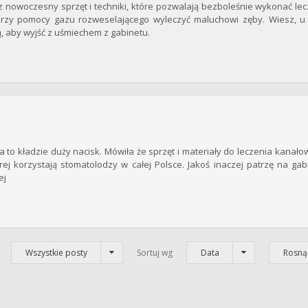
sz nowoczesny sprzęt i techniki, które pozwalają bezboleśnie wykonać l
rzy pomocy gazu rozweselającego wyleczyć maluchowi zęby. Wiesz, u 
ą, aby wyjść z uśmiechem z gabinetu.
to kładzie duży nacisk. Mówiła że sprzęt i materiały do leczenia kanał
órej korzystają stomatolodzy w całej Polsce. Jakoś inaczej patrzę na ga
ej
Wszystkie posty
Sortuj wg
Data
Rosną