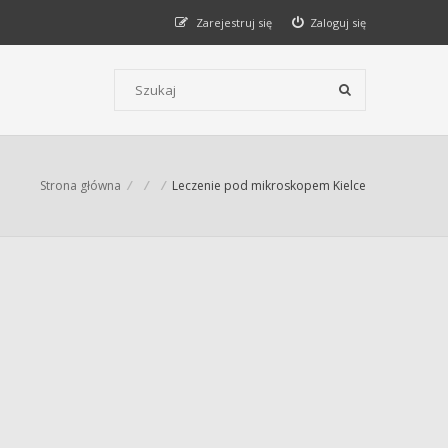
Zarejestruj się
Zaloguj się
Szukaj wg słów kluczowych
Strona główna
Leczenie pod mikroskopem Kielce