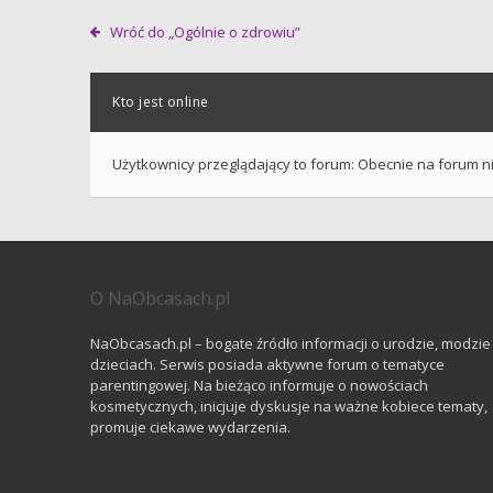
Wróć do „Ogólnie o zdrowiu”
Kto jest online
Użytkownicy przeglądający to forum: Obecnie na forum n
O NaObcasach.pl
NaObcasach.pl – bogate źródło informacji o urodzie, modzie 
dzieciach. Serwis posiada aktywne forum o tematyce
parentingowej. Na bieżąco informuje o nowościach
kosmetycznych, inicjuje dyskusje na ważne kobiece tematy,
promuje ciekawe wydarzenia.