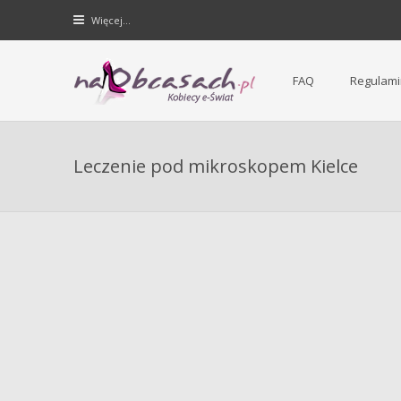
Więcej…
FAQ
Regulami
Forum dla kobiet | NaObcasach.pl
Leczenie pod mikroskopem Kielce