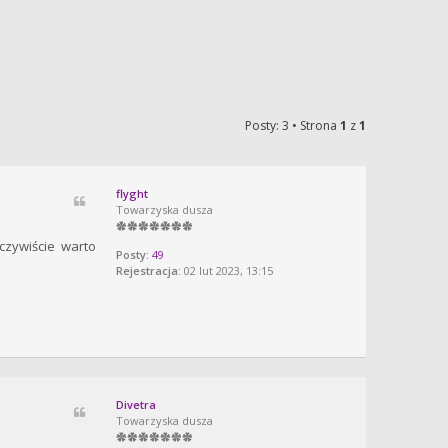
Posty: 3 • Strona
1
z
1
flyght
Towarzyska dusza
czywiście warto
Posty:
49
Rejestracja:
02 lut 2023, 13:15
Divetra
Towarzyska dusza