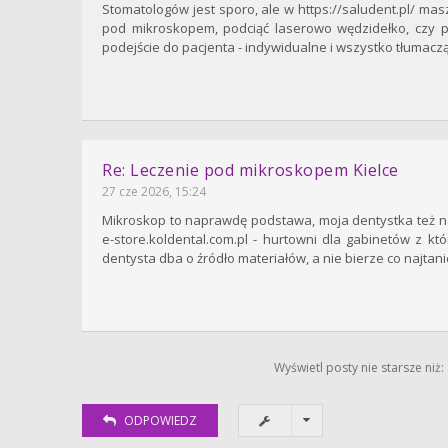
Stomatologów jest sporo, ale w https://saludent.pl/ ma
pod mikroskopem, podciąć laserowo wędzidełko, czy p
podejście do pacjenta - indywidualne i wszystko tłumacz
Re: Leczenie pod mikroskopem Kielce
27 cze 2026, 15:24
Mikroskop to naprawdę podstawa, moja dentystka też na 
e-store.koldental.com.pl - hurtowni dla gabinetów z kt
dentysta dba o źródło materiałów, a nie bierze co najtani
Wyświetl posty nie starsze niż:
ODPOWIEDZ