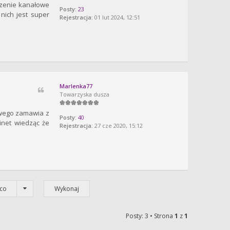
eczenie kanałowe
Posty:
23
nich jest super
Rejestracja:
01 lut 2024, 12:51
Marlenka77
Towarzyska dusza
owego zamawia z
Posty:
40
binet wiedząc że
Rejestracja:
27 cze 2020, 15:12
co
Posty: 3 • Strona
1
z
1