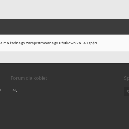
ie ma żadnego zarejestrowanego użytkownika i 40 gości
Forum dla kobiet
Sp
i
FAQ