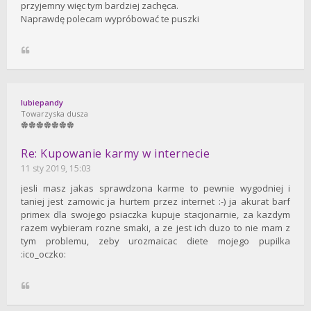
przyjemny więc tym bardziej zachęca.
Naprawdę polecam wypróbować te puszki
lubiepandy
Towarzyska dusza
Re: Kupowanie karmy w internecie
11 sty 2019, 15:03
jesli masz jakas sprawdzona karme to pewnie wygodniej i
taniej jest zamowic ja hurtem przez internet :-) ja akurat barf
primex dla swojego psiaczka kupuje stacjonarnie, za kazdym
razem wybieram rozne smaki, a ze jest ich duzo to nie mam z
tym problemu, zeby urozmaicac diete mojego pupilka
:ico_oczko: