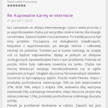
Noworodek Forumowy
Re: Kupowanie karmy w internecie
21 gru 2017, 23:20
tez zamawiam ze sklepu internetowego :) jest o wiele prosciej :)
ja wypróbowałam chyba już wszystkie mokre karmy dla mojego
szczeniaka. Zawsze byłam rozczarowana. Po każdej puszce był
inny problem. Począwszy od dolegliwości żołądkowych,
kłopotów z wypróżnianiem, po alergie skórne i całkowitą
niechęć do jedzenia. Traciłam już w sumie nadzieję, że znajdę
coś co będzie odpowiednie. Będąc w jednym ze sklepów
zoologicznych opowiedziałam Pani o tym problemie. Poleciła mi
puszki, które były całkowitą nowością na rynku. Chyba nie
muszę tłumaczyć swojego niezdecydowania czy w ogóle
powinnam je kupić. Uległam skuszona fenomenalnym składem.
Szczerze to był najlepszy wybór. Puszki marki Petvita- mięso i
produkty pochodzenia zwierzęcego 70% (w tym wieprzowina
37%, drób 16%, mięso z indyka 10%, wołowina 6%), warzywa
(ziemniaki 5%), substancje mineralne, oleje i tłuszcze (w tym olej
słonecznikowy 1,5%), produkty pochodzenia roślinnego (bazylia
0,01%).
Piesek je pochłaniał dosłownie w całości. Zapach też jest