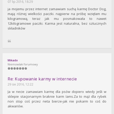
07 lip 2016, 18:29
ja mojemu przez internet zamawiam suchą karmę Doctor Dog,
mają różnej wielkości paczki. najpierw na próbę wzięłam mu
kilogramową, teraz jak mu posmakowała to nawet
12kilogramowe paczki. Karma jest naturalna, bez sztucznych
składników
Mikado
Niemowlak forumowy
Re: Kupowanie karmy w internecie
29 sie 2016, 12:22
Ja w necie zamawiam karmę dla psów dopiero wtedy jeśli w
sklepie stacjonarnym braknie karm Iams.Za to mąż dla rybek
non stop coś przez neta bierze-jak nie pokarm to coś do
akwariów.