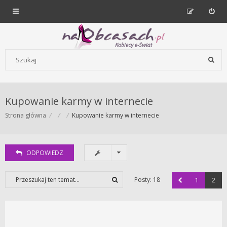
Forum dla kobiet | NaObcasach.pl
Szukaj wg słów kluczowych
Kupowanie karmy w internecie
Strona główna
Kupowanie karmy w internecie
ODPOWIEDZ
Posty: 18
1
2