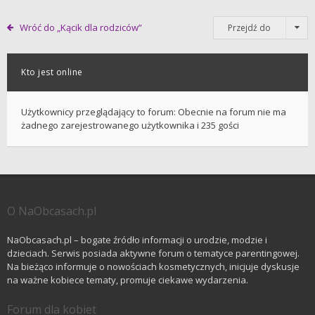
Wróć do „Kącik dla rodziców”
Przejdź do
Kto jest online
Użytkownicy przeglądający to forum: Obecnie na forum nie ma
żadnego zarejestrowanego użytkownika i 235 gości
O NaObcasach.pl
NaObcasach.pl – bogate źródło informacji o urodzie, modzie i
dzieciach. Serwis posiada aktywne forum o tematyce parentingowej.
Na bieżąco informuje o nowościach kosmetycznych, inicjuje dyskusje
na ważne kobiece tematy, promuje ciekawe wydarzenia.
Forum dla kobiet