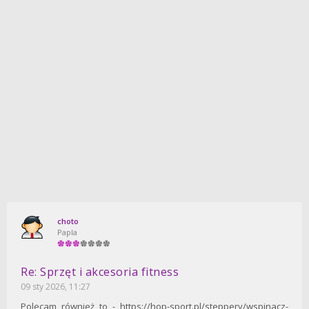
choto
Papla
Re: Sprzęt i akcesoria fitness
09 sty 2026, 11:27
Polecam również to - https://hop-sport.pl/steppery/wspinacz-