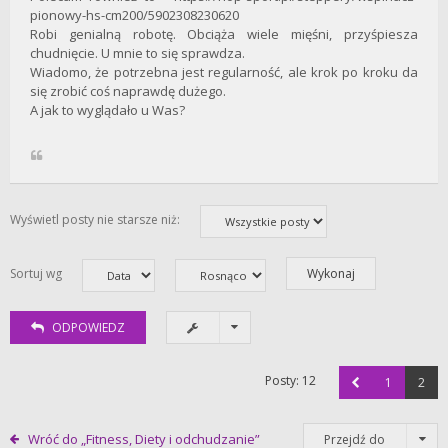
pionowy-hs-cm200/5902308230620
Robi genialną robotę. Obciąża wiele mięśni, przyśpiesza
chudnięcie. U mnie to się sprawdza.
Wiadomo, że potrzebna jest regularność, ale krok po kroku da
się zrobić coś naprawdę dużego.
A jak to wyglądało u Was?
Wyświetl posty nie starsze niż:
Sortuj wg
ODPOWIEDZ
Posty: 12
1
2
Wróć do „Fitness, Diety i odchudzanie”
Przejdź do