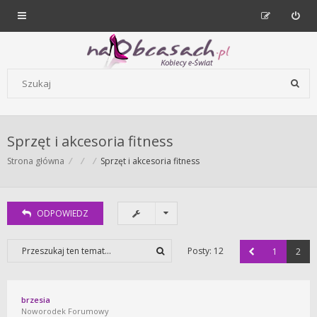
Forum dla kobiet | NaObcasach.pl
Szukaj wg słów kluczowych
Sprzęt i akcesoria fitness
Strona główna
Sprzęt i akcesoria fitness
ODPOWIEDZ
Posty: 12
1
2
brzesia
Noworodek Forumowy