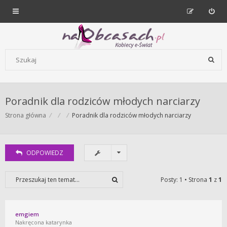
Forum dla kobiet | NaObcasach.pl
Szukaj wg słów kluczowych
Poradnik dla rodziców młodych narciarzy
Strona główna
Poradnik dla rodziców młodych narciarzy
ODPOWIEDZ
Posty: 1 • Strona
1
z
1
emgiem
Nakręcona katarynka