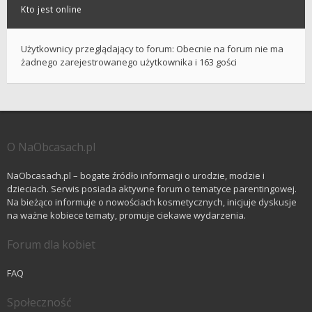
Kto jest online
Użytkownicy przeglądający to forum: Obecnie na forum nie ma
żadnego zarejestrowanego użytkownika i 163 gości
O NaObcasach.pl
NaObcasach.pl – bogate źródło informacji o urodzie, modzie i
dzieciach. Serwis posiada aktywne forum o tematyce parentingowej.
Na bieżąco informuje o nowościach kosmetycznych, inicjuje dyskusje
na ważne kobiece tematy, promuje ciekawe wydarzenia.
Forum dla kobiet
FAQ
Społeczność