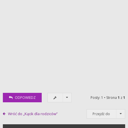
ODPOWIEDZ
Posty: 1 • Strona
1
z
1
Wróć do „Kącik dla rodziców”
Przejdź do