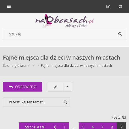
Forum dla kobiet | NaObcasach.pl
Szukaj wg słów kluczowych
Fajne miejsca dla dzieci w naszych miastach
Strona główna
Fajne miejsca dla dzieci w naszych miastach
ODPOWIEDZ
Posty: 83
Strona
9
z
9
1
…
5
6
7
8
9