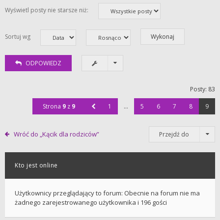
Wyświetl posty nie starsze niż:
Sortuj wg
ODPOWIEDZ
Posty: 83
Strona
9
z
9
1
…
5
6
7
8
9
Wróć do „Kącik dla rodziców”
Przejdź do
Kto jest online
Użytkownicy przeglądający to forum: Obecnie na forum nie ma
żadnego zarejestrowanego użytkownika i 196 gości