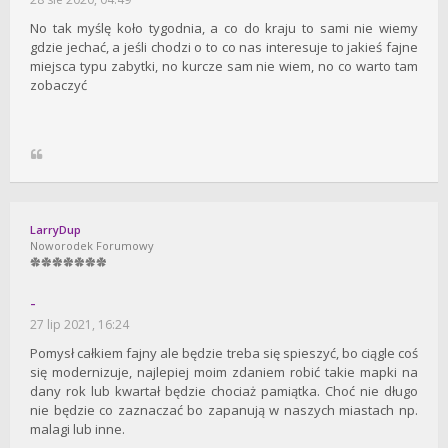
No tak myślę koło tygodnia, a co do kraju to sami nie wiemy
gdzie jechać, a jeśli chodzi o to co nas interesuje to jakieś fajne
miejsca typu zabytki, no kurcze sam nie wiem, no co warto tam
zobaczyć
LarryDup
Noworodek Forumowy
-
27 lip 2021, 16:24
Pomysł całkiem fajny ale będzie treba się spieszyć, bo ciągle coś
się modernizuje, najlepiej moim zdaniem robić takie mapki na
dany rok lub kwartał będzie chociaż pamiątka. Choć nie długo
nie będzie co zaznaczać bo zapanują w naszych miastach np.
malagi lub inne.