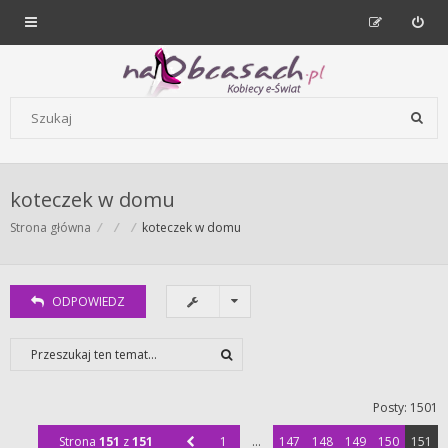
Forum dla kobiet | NaObcasach.pl
Szukaj wg słów kluczowych
koteczek w domu
Strona główna
koteczek w domu
ODPOWIEDZ
Posty: 1501
Strona
151
z
151
1
…
147
148
149
150
151