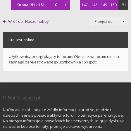
Strona
151
z
151
1
…
147
148
149
150
151
Wróć do „Nasze hobby”
Przejdź do
Kto jest online
Użytkownicy przeglądający to forum: Obecnie na forum nie ma
żadnego zarejestrowanego użytkownika i 64 gości
O NaObcasach.pl
NaObcasach.pl – bogate źródło informacji o urodzie, modzie i
dzieciach. Serwis posiada aktywne forum o tematyce parentingowej.
Na bieżąco informuje o nowościach kosmetycznych, inicjuje dyskusje
na ważne kobiece tematy, promuje ciekawe wydarzenia.