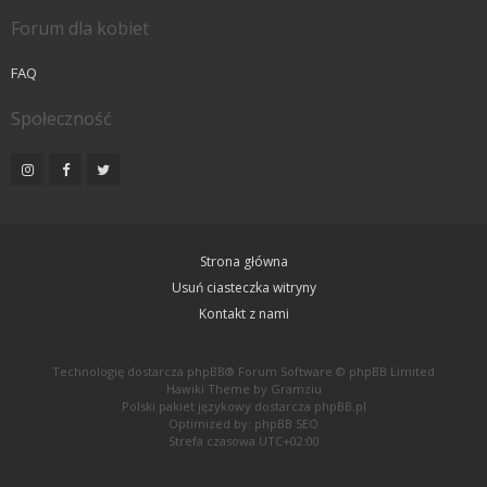
Forum dla kobiet
FAQ
Społeczność
Strona główna
Usuń ciasteczka witryny
Kontakt z nami
Technologię dostarcza
phpBB
® Forum Software © phpBB Limited
Hawiki Theme by
Gramziu
Polski pakiet językowy dostarcza
phpBB.pl
Optimized by:
phpBB SEO
Strefa czasowa
UTC+02:00