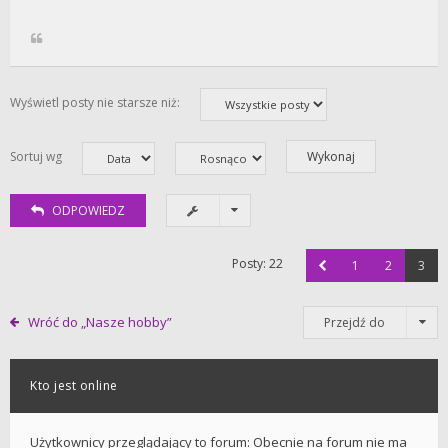
Wyświetl posty nie starsze niż:
Sortuj wg
ODPOWIEDZ
Posty: 22
1
2
3
Wróć do „Nasze hobby”
Przejdź do
Kto jest online
Użytkownicy przeglądający to forum: Obecnie na forum nie ma