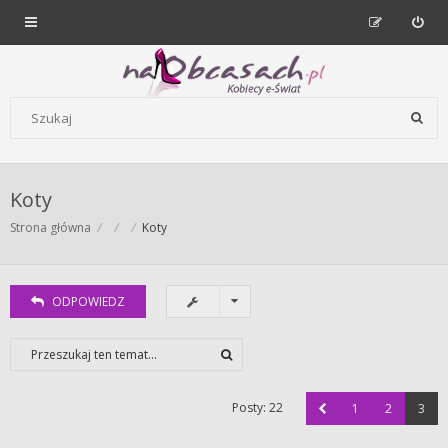
Forum dla kobiet | NaObcasach.pl
Szukaj wg słów kluczowych
Koty
Strona główna
Koty
ODPOWIEDZ
Posty: 22
1
2
3