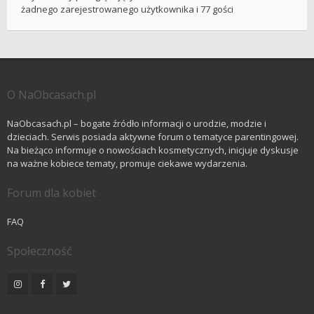
żadnego zarejestrowanego użytkownika i 77 gości
O NaObcasach.pl
NaObcasach.pl – bogate źródło informacji o urodzie, modzie i
dzieciach. Serwis posiada aktywne forum o tematyce parentingowej.
Na bieżąco informuje o nowościach kosmetycznych, inicjuje dyskusje
na ważne kobiece tematy, promuje ciekawe wydarzenia.
Forum dla kobiet
FAQ
Społeczność