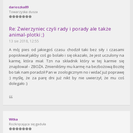
darioszka89
Towarzyska dusza
Re: Zwierzyniec czyli rady i porady ale także
animal-plotki ;)
13 sie 2018, 12:55
A mój pies od jakiegoś czasu chodził taki bez siły i czasami
popiskiwał jakby coś go bolało i się okazało, że jest uczulony na
karmę, która miał. Tzn na składnik który w tej karmie się
znajdował - ZBOŻA. Zmieniliśmy mu karmę na bezbożową Bozitę
bo tak nam poradził Pan w zoologicznym no i widać już poprawę
:) myślę, że za parę dni już nikt by nie uwierzył, że mu coś
dolegało :)
Witka
Rozkręcająca się gaduła