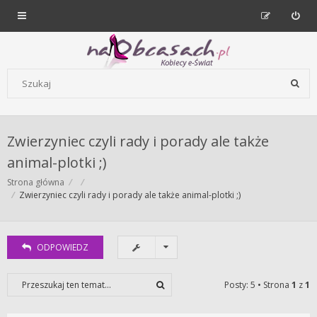
Forum dla kobiet | NaObcasach.pl
Szukaj wg słów kluczowych
Zwierzyniec czyli rady i porady ale także
animal-plotki ;)
Strona główna
Zwierzyniec czyli rady i porady ale także animal-plotki ;)
ODPOWIEDZ
Posty: 5 • Strona
1
z
1