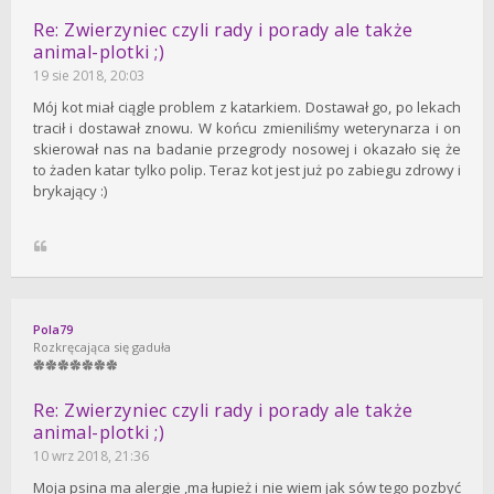
Re: Zwierzyniec czyli rady i porady ale także
animal-plotki ;)
19 sie 2018, 20:03
Mój kot miał ciągle problem z katarkiem. Dostawał go, po lekach
tracił i dostawał znowu. W końcu zmieniliśmy weterynarza i on
skierował nas na badanie przegrody nosowej i okazało się że
to żaden katar tylko polip. Teraz kot jest już po zabiegu zdrowy i
brykający :)
Pola79
Rozkręcająca się gaduła
Re: Zwierzyniec czyli rady i porady ale także
animal-plotki ;)
10 wrz 2018, 21:36
Moja psina ma alergie ,ma łupież i nie wiem jak sów tego pozbyć