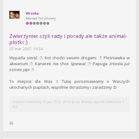
Wronka
Maniak forumowy
Zwierzyniec czyli rady i porady ale także animal-
plotki ;)
07 mar 2007, 19:34
Wypada sierść :?: Kot chodzi swoimi drogami :?: Pleśniawka w
akwarium :?: Kanarek nie chce śpiewać :?: Papuga zniosła już
szóste jajo :?:
To miejsce dla Was :!: Tutaj porozmawiamy o Waszych
ukochanych pupilach, wspólnie doradzimy i zaradzimy :D
Ostatnio zmieniony 22 paź 2010, 20:16 przez
Wronka
, łącznie zmieniany 1
raz.