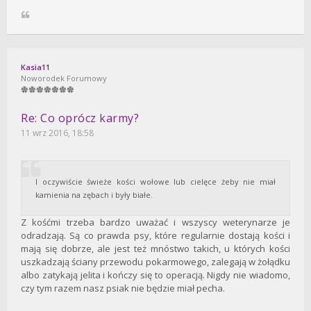
Kasia11
Noworodek Forumowy
Re: Co oprócz karmy?
11 wrz 2016, 18:58
I oczywiście świeże kości wołowe lub cielęce żeby nie miał
kamienia na zębach i były białe.
Z kośćmi trzeba bardzo uważać i wszyscy weterynarze je
odradzają. Są co prawda psy, które regularnie dostają kości i
mają się dobrze, ale jest też mnóstwo takich, u których kości
uszkadzają ściany przewodu pokarmowego, zalegają w żołądku
albo zatykają jelita i kończy się to operacją. Nigdy nie wiadomo,
czy tym razem nasz psiak nie będzie miał pecha.