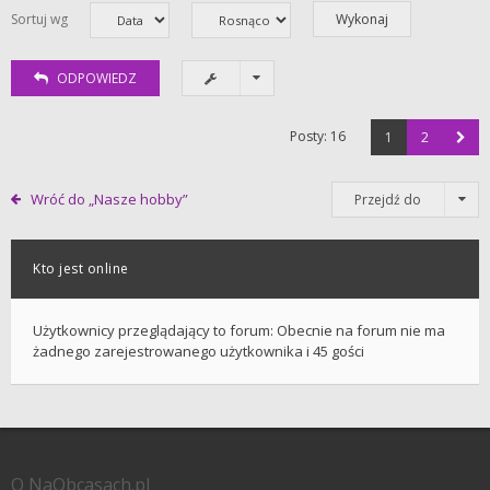
Sortuj wg
ODPOWIEDZ
Posty: 16
1
2
Wróć do „Nasze hobby”
Przejdź do
Kto jest online
Użytkownicy przeglądający to forum: Obecnie na forum nie ma
żadnego zarejestrowanego użytkownika i 45 gości
O NaObcasach.pl