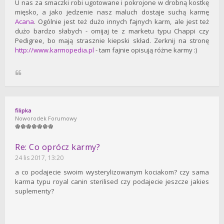
U nas za smaczki robi ugotowane i pokrojone w drobną kostkę
mięsko, a jako jedzenie nasz maluch dostaje suchą karmę
Acana
. Ogólnie jest też dużo innych fajnych karm, ale jest też
dużo bardzo słabych - omijaj te z marketu typu Chappi czy
Pedigree, bo mają strasznie kiepski skład. Zerknij na stronę
http://www.karmopedia.pl
- tam fajnie opisują różne karmy :)
filipka
Noworodek Forumowy
Re: Co oprócz karmy?
24 lis 2017, 13:20
a co podajecie swoim wysterylizowanym kociakom? czy sama
karma typu royal canin sterilised czy podajecie jeszcze jakies
suplementy?