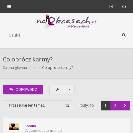
Forum dla kobiet | NaObcasach.pl
Szukaj wg słów kluczowych
Co oprócz karmy?
Strona główna
Co oprócz karmy?
ODPOWIEDZ
Posty: 16
1
2
Sandia
Częstowpadacz na plotki