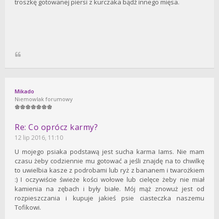
troszkę gotowanej piersi z kurczaka bądź innego mięsa.
Mikado
Niemowlak forumowy
Re: Co oprócz karmy?
12 lip 2016, 11:10
U mojego psiaka podstawą jest sucha karma Iams. Nie mam
czasu żeby codziennie mu gotować a jeśli znajdę na to chwilkę
to uwielbia kasze z podrobami lub ryż z bananem i twarożkiem
:) I oczywiście świeże kości wołowe lub cielęce żeby nie miał
kamienia na zębach i były białe. Mój mąż znowuż jest od
rozpieszczania i kupuje jakieś psie ciasteczka naszemu
Tofikowi.