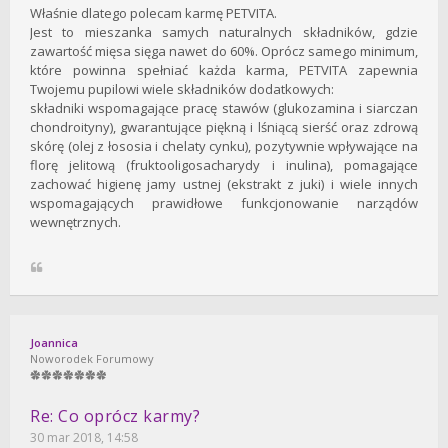
Właśnie dlatego polecam karmę PETVITA.
Jest to mieszanka samych naturalnych składników, gdzie
zawartość mięsa sięga nawet do 60%. Oprócz samego minimum,
które powinna spełniać każda karma, PETVITA zapewnia
Twojemu pupilowi wiele składników dodatkowych:
składniki wspomagające pracę stawów (glukozamina i siarczan
chondroityny), gwarantujące piękną i lśniącą sierść oraz zdrową
skórę (olej z łososia i chelaty cynku), pozytywnie wpływające na
florę jelitową (fruktooligosacharydy i inulina), pomagające
zachować higienę jamy ustnej (ekstrakt z juki) i wiele innych
wspomagających prawidłowe funkcjonowanie narządów
wewnętrznych.
Joannica
Noworodek Forumowy
Re: Co oprócz karmy?
30 mar 2018, 14:58