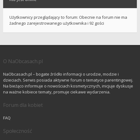
Użytkownicy przeglądający to forum: Obecnie na forum nie ma
żadnego zarejestrowanego użytkownika i 92 gości
O NaObcasach.pl
NaObcasach.pl – bogate źródło informacji o urodzie, modzie i
dzieciach. Serwis posiada aktywne forum o tematyce parentingowej.
Na bieżąco informuje o nowościach kosmetycznych, inicjuje dyskusje
na ważne kobiece tematy, promuje ciekawe wydarzenia.
Forum dla kobiet
FAQ
Społeczność