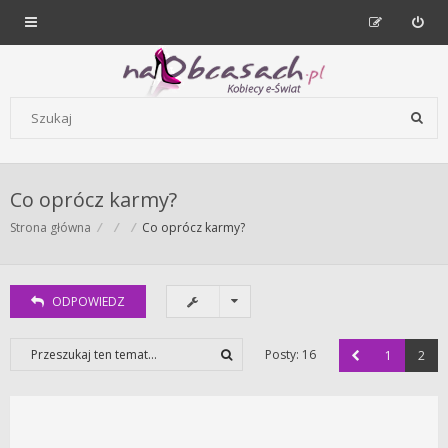
Forum dla kobiet | NaObcasach.pl
Szukaj wg słów kluczowych
Co oprócz karmy?
Strona główna
Co oprócz karmy?
ODPOWIEDZ
Posty: 16
1
2