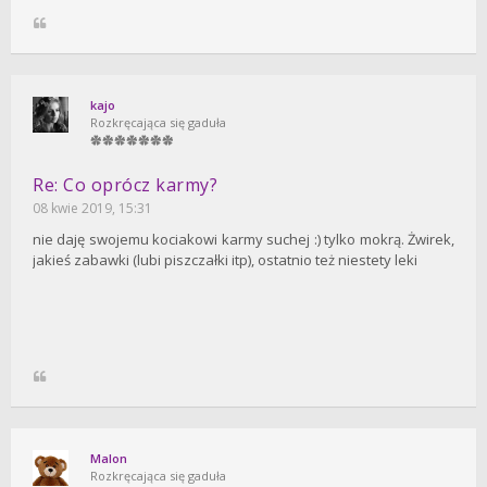
kajo
Rozkręcająca się gaduła
Re: Co oprócz karmy?
08 kwie 2019, 15:31
nie daję swojemu kociakowi karmy suchej :) tylko mokrą. Żwirek,
jakieś zabawki (lubi piszczałki itp), ostatnio też niestety leki
Malon
Rozkręcająca się gaduła