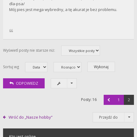
dla-psa/
Mój pies jest mega wybredny, a tę akurat je bez problemu.
Wyświetl posty nie starsze niż:
Sortuj wg
ODPOWIEDZ
Posty: 16
1
2
Wróć do „Nasze hobby”
Przejdź do
Kto jest online