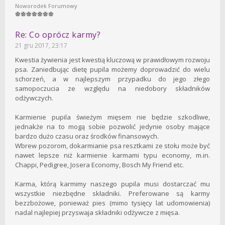
Noworodek Forumowy
Re: Co oprócz karmy?
21 gru 2017, 23:17
Kwestia żywienia jest kwestią kluczową w prawidłowym rozwoju
psa. Zaniedbując dietę pupila możemy doprowadzić do wielu
schorzeń, a w najlepszym przypadku do jego złego
samopoczucia ze względu na niedobory składników
odżywczych.
Karmienie pupila świeżym mięsem nie będzie szkodliwe,
jednakże na to mogą sobie pozwolić jedynie osoby mające
bardzo dużo czasu oraz środków finansowych.
Wbrew pozorom, dokarmianie psa resztkami ze stołu może być
nawet lepsze niż karmienie karmami typu economy, m.in.
Chappi, Pedigree, Josera Economy, Bosch My Friend etc.
Karma, którą karmimy naszego pupila musi dostarczać mu
wszystkie niezbędne składniki. Preferowane są karmy
bezzbożowe, ponieważ pies (mimo tysięcy lat udomowienia)
nadal najlepiej przyswaja składniki odżywcze z mięsa.