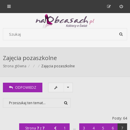
Forum dla kobiet | NaObcasach.pl
Szukaj wg słów kluczowych
Zajęcia pozaszkolne
Strona główna
Zajęcia pozaszkolne
ODPOWIEDZ
Posty: 64
Strona
7
z
7
1
…
3
4
5
6
7